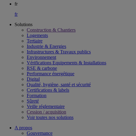
fr
fr
Solutions
Construction & Chantiers
Logements
Tertiaire​
Industrie & Energies
Infrastructures & Travaux publics​
Environnement​
Vérifications Equipements & Installations​
RSE & carbone​
Performance énergétique​
Digital
Qualité, hygiène, santé et sécurité​
Certifications & labels​
Formation​
Sûreté​
Veille réglementaire
Cession / acquisition​
Voir toutes nos solutions
A propos
Gouvernance