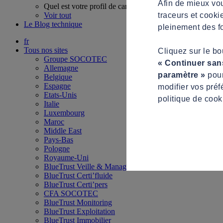
Afin de mieux vou
Quel est votre profil de candidat ?
traceurs et cooki
Voir tout
Le Blog technique
pleinement des fo
fr
Tous nos sites
Cliquez sur le b
Groupe SOCOTEC
« Continuer san
Allemagne
paramètre »
pour
Belgique
Espagne
modifier vos préf
Etats-Unis
politique de cook
Italie
Luxembourg
Maroc
Middle East
Pays-Bas
Pologne
Royaume-Uni
BlueTrust Veille & Management
BlueTrust Certi’fluide
BlueTrust Certi’pers
CFA SOCOTEC
BlueTrust Monitoring
BlueTrust Exploitation
BlueTrust Immobilier