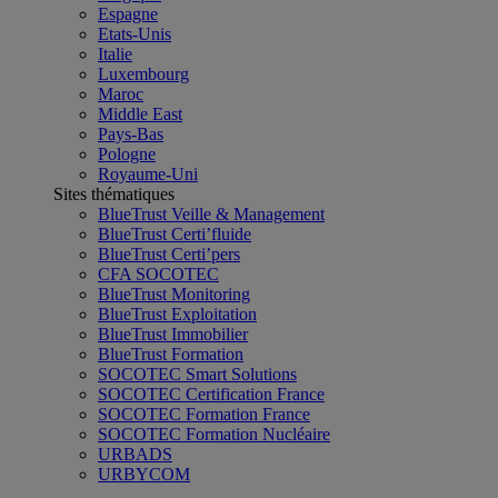
Espagne
Etats-Unis
Italie
Luxembourg
Maroc
Middle East
Pays-Bas
Pologne
Royaume-Uni
Sites thématiques
BlueTrust Veille & Management
BlueTrust Certi’fluide
BlueTrust Certi’pers
CFA SOCOTEC
BlueTrust Monitoring
BlueTrust Exploitation
BlueTrust Immobilier
BlueTrust Formation
SOCOTEC Smart Solutions
SOCOTEC Certification France
SOCOTEC Formation France
SOCOTEC Formation Nucléaire
URBADS
URBYCOM