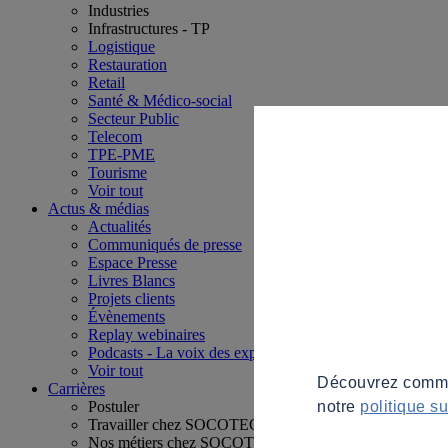
Industries
Infrastructures - TP
Logistique
Restauration
Retail
Santé & Médico-social
Secteur Public
Telecom
TPE-PME
Tourisme
Voir tout
Actus & médias
Actualités
Communiqués de presse
Espace Presse
Livres Blancs
Projets clients
Évènements
Replay webinaires
Podcasts - La voix des experts
Voir tout
Découvrez commen
Carrières
notre
politique s
Postuler
Travailler chez SOCOTEC
Nos métiers chez SOCOTEC